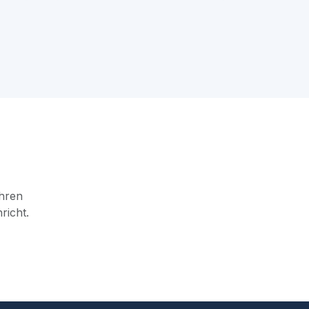
hren
richt.