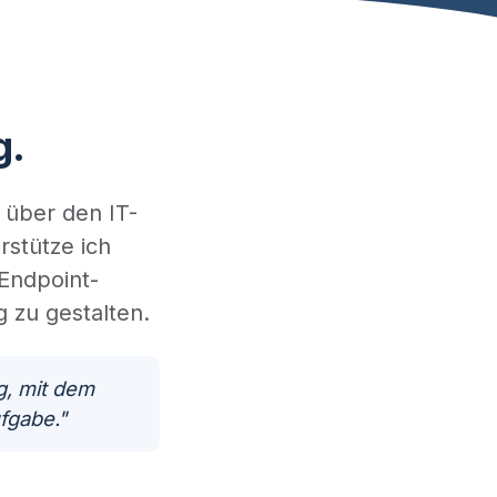
g.
r über den IT-
rstütze ich
Endpoint-
 zu gestalten.
g, mit dem
fgabe."